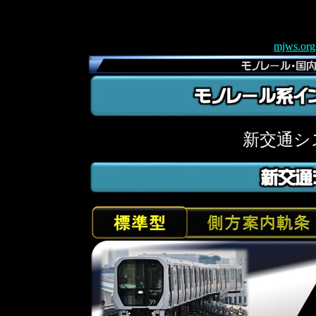
mjws.org
新交通シ