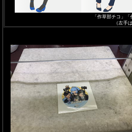
「作草部チコ」「
（左手