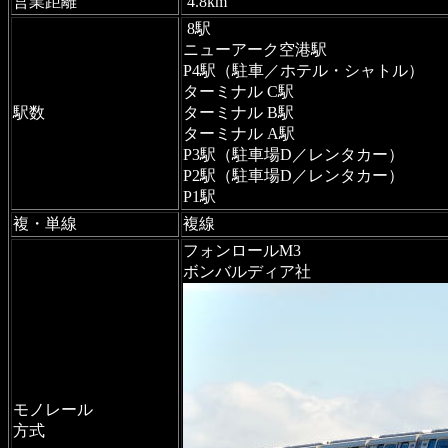
営業距離
4.8km
8駅
ニューアーク空港駅
P4駅（駐車／ホテル・シャトル）
ターミナル C駅
駅数
ターミナル B駅
ターミナル A駅
P3駅（駐車場D／レンタカー）
P2駅（駐車場D／レンタカー）
P1駅
複・単線
複線
フォンロールM3
ボンバルディア社
モノレール
方式