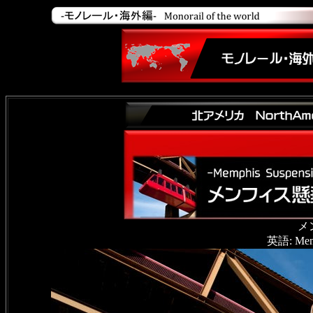
メ
英語: Memp