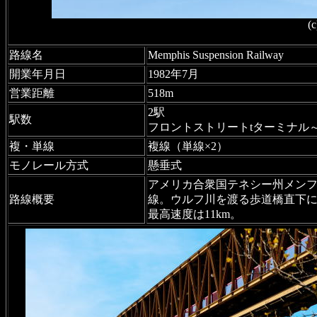
(
路線名
Memphis Suspension Railway
開業年月日
1982年7月
営業距離
518m
2駅
駅数
フロントストリートtターミナル
複・単線
複線（単線×2）
モノレール方式
懸垂式
アメリカ合衆国テネシー州メンフ
路線概要
線。ウルフ川を渡る歩道橋直下に
最高速度は11km。