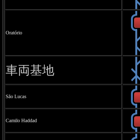
Oratório
車両基地
São Lucas
Camilo Haddad