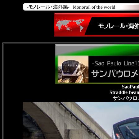
SaoPaul
Straddle-bea
サンパウロメ