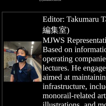
Editor: Takuma
編集室)
MJWS Representativ
Based on informati
operating companie
lectures. He engages
aimed at maintaini
infrastructure, incl
monorail-related art
illustrations, and m