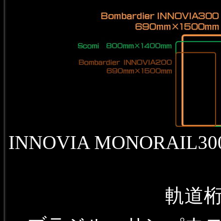
INNOVIA MONORA
軌道