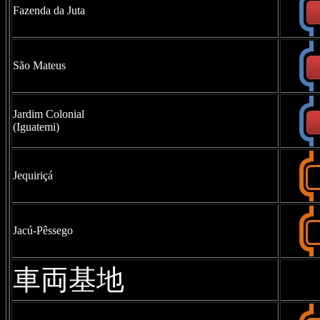
Fazenda da Juta
São Mateus
Jardim Colonial
(Iguatemi)
Jequiriçá
Jacú-Pêssego
車両基地