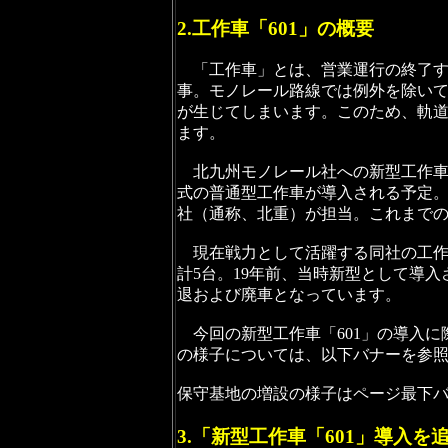
2.工作車「601」の概要
「工作車」とは、営業運行の終了す
事。モノレール路線では例外を除い
が生じてしまいます。このため、軌
ます。
北九州モノレール社への新型工作車の
式の普通型工作車が導入される予定
社（通称、北重）が担当。これまでの工
現在戦力として活躍する同社の工作車は
計5台。19年前、当時新型として導入
退および廃車となっています。
今回の新型工作車「601」の導入に際
の様子については、以下バナーを参
保守基地の増設の様子はページ最下
3.「新型工作車「601」導入を