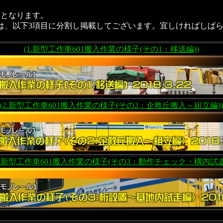
となります。
は、以下3項目に分割し掲載してございます。宜しければしば
(1.新型工作車601搬入作業の様子(その1：移送編))
(2.新型工作車601搬入作業の様子(その2：企救丘搬入～組立編))
3.新型工作車601搬入作業の様子(その3：動作チェック・構内試走