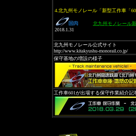
4.北九州モノレール「新型工作車「6
北九州モノレール新型
2018.1.31
北九州モノレール公式サイト
http://www.kitakyushu-monorail.co.jp/
保守基地の増設の様子
工作車601が出場する保守作業紹介記