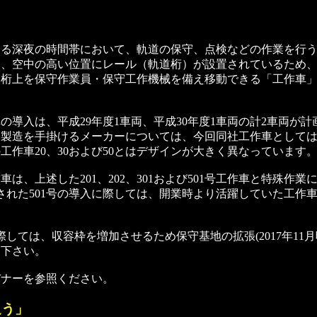
る深夜の時間帯において、軌道の保守、点検などの作業を行う
て、空中の高い位置にレール（軌道桁）が設置されているため
道桁上を保守作業員・保守工作機械を備え移動できる「工作車
導入は、平成29年度1車両、平成30年度1車両の計2車両が
。製造を手掛けるメーカーについては、今回同社工作車として
作車20、30および50とはデザインが大きく異なっています
、上述した201、202、301および501号工作車と特殊作業に
された501号の導入に際しては、開業時より活躍していた工作車
しては、収容枠を増加させるため保守基地の拡張(2017年11
照下さい。
バナーを参照ください。
追う」