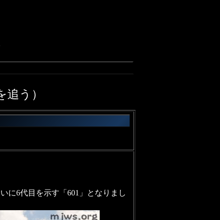
。
を追う）
に6代目を示す「601」となりまし