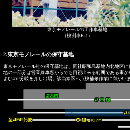
東京モノレールの工作車基地
（検測車K-1）
2.東京モノレールの保守基地
東京モノレール社の保守基地は、同社昭和島基地内北地区に
地の一部分は営業線車窓からでも目視出来る範囲である事か
よび45P分岐を介し出場。該当線区へ点検補修作業に向かい