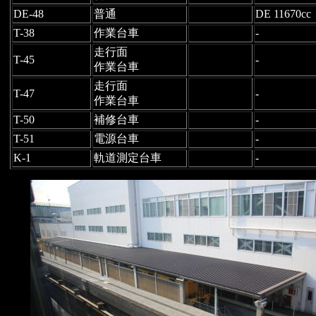
DE-48
普通
DE 11670cc
T-38
作業台車
-
走行面
T-45
-
作業台車
走行面
T-47
-
作業台車
T-50
補修台車
-
T-51
電源台車
-
K-1
軌道測定台車
-