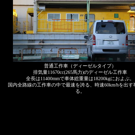
普通工作車（ディーゼルタイプ）
排気量11670cc(265馬力)のディーゼル工作車
全長は11400mmで車体総重量は18200kgにおよぶ。
国内全路線の工作車の中で最速を誇る、時速60km/hを出す
る。