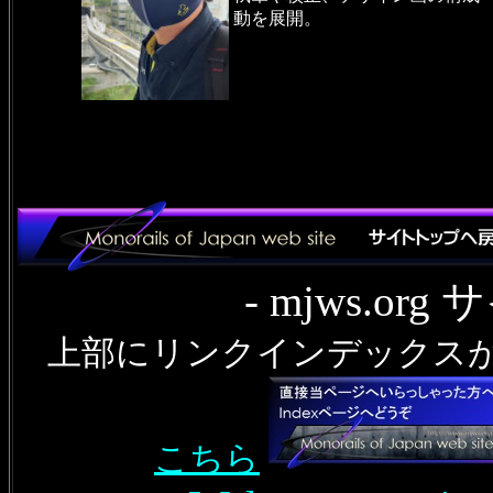
動を展開。
- mjws.o
上部にリンクインデックス
こちら