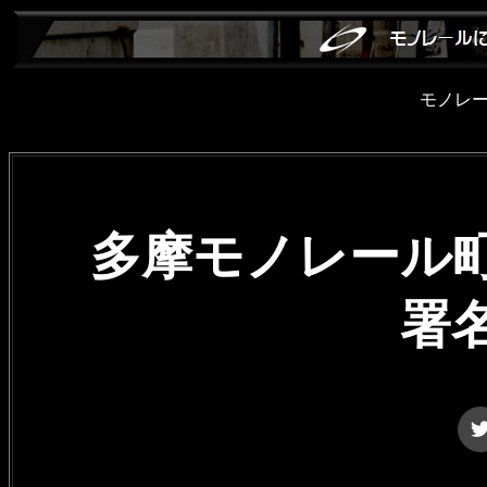
モノレ
多摩モノレール
署